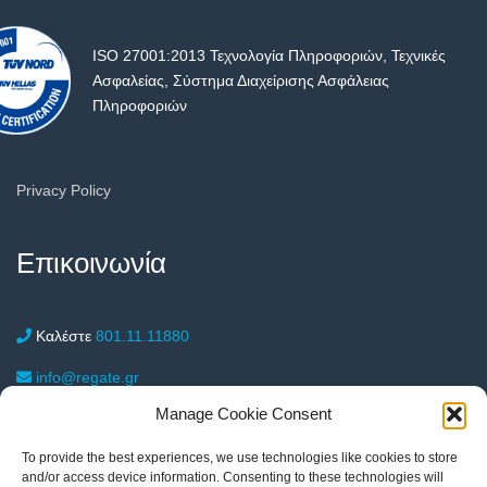
ISO 27001:2013 Τεχνολογία Πληροφοριών, Τεχνικές
Ασφαλείας, Σύστημα Διαχείρισης Ασφάλειας
Πληροφοριών
Privacy Policy
Επικοινωνία
Καλέστε
801.11.11880
info@regate.gr
Manage Cookie Consent
Λεωφόρος Αμφιθέας 11, Νέα Σμύρνη 17122
To provide the best experiences, we use technologies like cookies to store
215-55.17.050
Αθήνα
and/or access device information. Consenting to these technologies will