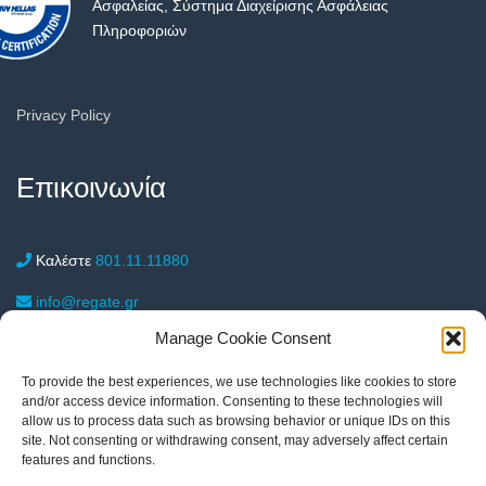
Ασφαλείας, Σύστημα Διαχείρισης Ασφάλειας
Πληροφοριών
Privacy Policy
Επικοινωνία
Καλέστε
801.11.11880
info@regate.gr
Manage Cookie Consent
Λεωφόρος Αμφιθέας 11, Νέα Σμύρνη 17122
To provide the best experiences, we use technologies like cookies to store
215-55.17.050
Αθήνα
and/or access device information. Consenting to these technologies will
allow us to process data such as browsing behavior or unique IDs on this
Κτιριακό συγκρότημα Ganas & Ganas (Κτίριο Β2, 2ος όροφος),
site. Not consenting or withdrawing consent, may adversely affect certain
6ο χλμ Θεσ/νίκης – Θέρμης, 57001 (Θεσσαλονίκη)
features and functions.